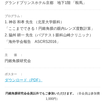
グランドプリンスホテル京都 地下1階 「鞍馬」
プログラム：
1. 神谷 和孝 先生 （北里大学眼科）
「ここまでできる！円錐角膜の眼内レンズ度数計算」
2. 脇舛 耕一 先生（バプテスト眼科山崎クリニック）
「海外学会報告 ASCRS2016」
主 催 ：
円錐角膜研究会
ポスター ：
ダウンロード（PDF）
円錐角膜研究会会員以外でもご参加いただけます。
（非会員は参加費
1,000円）